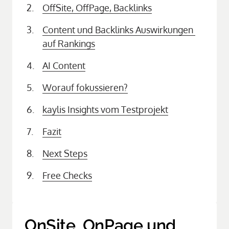
OffSite, 
OffPage, 
Backlinks
Content 
und 
Backlinks 
Auswirkungen 
auf 
Rankings
AI 
Content
Worauf 
fokussieren?
kaylis 
Insights 
vom 
Testprojekt
Fazit
Next 
Steps
Free 
Checks
OnSite, OnPage und 