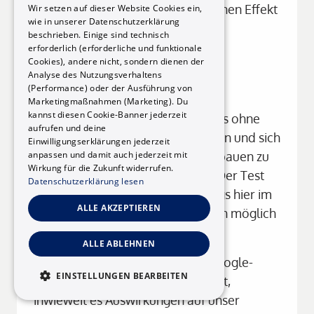
diese bei Weitem nicht aus, um einen Effekt 
Wir setzen auf dieser Website Cookies ein,
wie in unserer Datenschutzerklärung
zu haben.
beschrieben. Einige sind technisch
erforderlich (erforderliche und funktionale
Erste Bilanz nach fast 6 
Cookies), andere nicht, sondern dienen der
Analyse des Nutzungsverhaltens
Monaten
(Performance) oder der Ausführung von
Marketingmaßnahmen (Marketing). Du
kannst diesen Cookie-Banner jederzeit
Es ist schon möglich gute Rankings ohne 
aufrufen und deine
extra Arbeit in Backlinks zu erzielen und sich 
Einwilligungserklärungen jederzeit
anpassen und damit auch jederzeit mit
die Backlinks natürlich passiv aufbauen zu 
Wirkung für die Zukunft widerrufen.
lassen. Es dauert einfach länger. Der Test 
Datenschutzerklärung lesen
wird zeigen inwieweit top Rankings hier im 
ALLE AKZEPTIEREN
Shorttail mit dieser Strategie doch möglich 
sind.
ALLE ABLEHNEN
Im Dezember soll das nächste Google-
EINSTELLUNGEN BEARBEITEN
Update kommen. Ich bin gespannt, 
inwieweit es Auswirkungen auf unser 