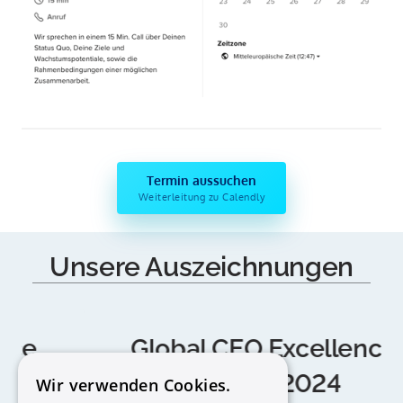
Termin aussuchen
Weiterleitung zu Calendly
Unsere 
Auszeichnungen
Global 
CEO 
Excellence
Awards 
2024
Wir verwenden Cookies.