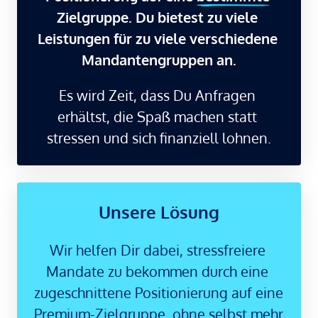
Zielgruppe. Du bietest zu viele 
Leistungen für zu viele verschiedene 
Mandantengruppen an.
Es 
wird 
Zeit, 
dass 
Du 
Anfragen 
erhältst, 
die 
Spaß 
machen 
statt 
stressen 
und 
sich 
finanziell 
lohnen.
Unsere Lösung
Wir helfen Dir dabei, stressfreiere 
Mandate zu bekommen durch eine 
zugeschnittene Positionierung auf eine 
Premium-Zielgruppe, ohne selbst mehr 