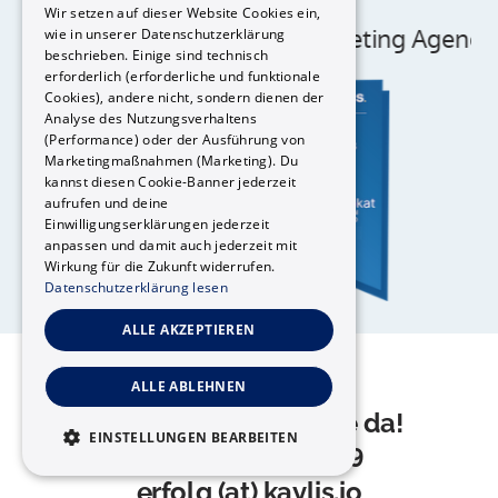
Wir setzen auf dieser Website Cookies ein,
Best 
Digital 
Marketing 
Agency
wie in unserer Datenschutzerklärung
beschrieben. Einige sind technisch
erforderlich (erforderliche und funktionale
Cookies), andere nicht, sondern dienen der
Analyse des Nutzungsverhaltens
(Performance) oder der Ausführung von
Marketingmaßnahmen (Marketing). Du
kannst diesen Cookie-Banner jederzeit
aufrufen und deine
Einwilligungserklärungen jederzeit
anpassen und damit auch jederzeit mit
Wirkung für die Zukunft widerrufen.
Datenschutzerklärung lesen
ALLE AKZEPTIEREN
Du hast Fragen?

ALLE ABLEHNEN
Wir sind gerne für Sie da!
EINSTELLUNGEN BEARBEITEN
+49 40 66 890 339

erfolg (at) kaylis.io