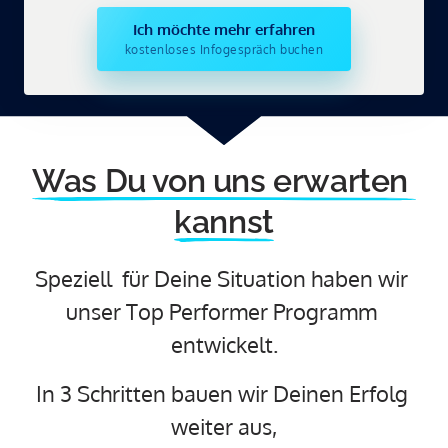
Ich möchte mehr erfahren
kostenloses Infogespräch buchen
Was 
Du 
von 
uns 
erwarten 
kannst
Speziell  für Deine Situation haben wir 
unser Top Performer Programm 
entwickelt.
In 3 Schritten bauen wir Deinen Erfolg 
weiter aus,
